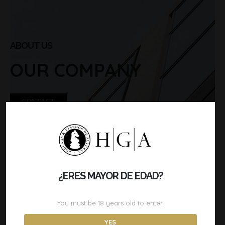
ABOUT US
OUR COMPANY
CONTACT
¿ERES MAYOR DE EDAD?
You must be
18
years old to enter.
YES