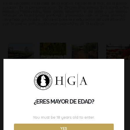
Viñas ubicadas en el valle de O Salnés, cercanas al mar, en el pleno
corazón de la Denomimación de Origen Rías Baixas. Esta zona, entre
Arousa y Pontevedra, tiene como epicentro el río Umia y sus riberas
ofrecen un lecho poco profundo y arenoso, con un clima atlántico,
templado y húmedo, idóneos para la maduración de uva Albariño
con la que se elabora los monovarietales de la bodega.
¿ERES MAYOR DE EDAD?
You must be
18
years old to enter.
YES