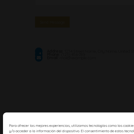
Address:
1234 Street Name, City Name, United S
Phone:
(123) 456-789
Email:
mail@example.com
Para ofrecer las mejores experiencias, utilizamos tecnologías como las cook
y/o acceder a la información del dispositivo. El consentimiento de estas tecno