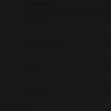
Contact
Us
Contact us or give us a call to discover how we c
Your name *
Your email address *
Subject
Message *