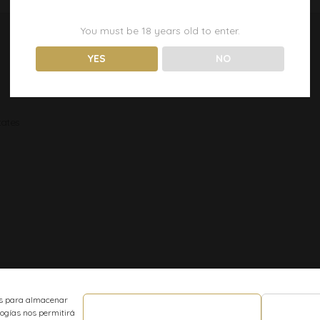
You must be
18
years old to enter.
YES
NO
tates
ies para almacenar
logías nos permitirá