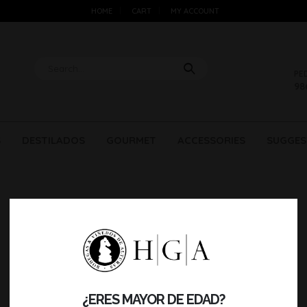
HOME
CART
MY ACCOUNT
PE
98
S
DESTILADOS
GOURMET
ACCESSORIES
SUGGES
¿ERES MAYOR DE EDAD?