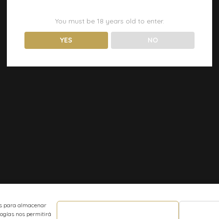
You must be
18
years old to enter.
YES
NO
ies para almacenar
logías nos permitirá