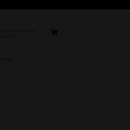
DIDOS POR TELÉFONO
6 441 732
TIONS