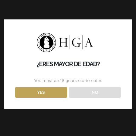
¿ERES MAYOR DE EDAD?
You must be
18
years old to enter.
YES
NO