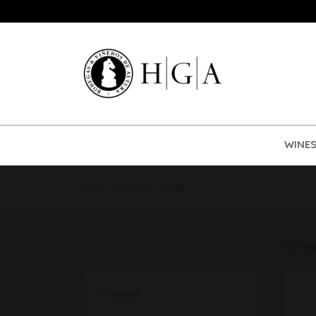
WINE
GOURMET
OIL
Sort By
WINERY