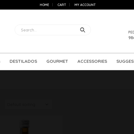
HOME
CART
MY ACCOUNT
PE
98
S
DESTILADOS
GOURMET
ACCESSORIES
SUGGES
: