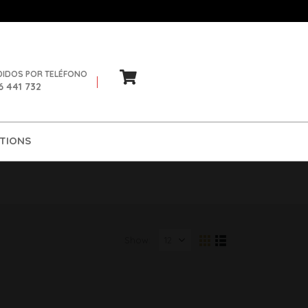
DIDOS POR TELÉFONO
6 441 732
TIONS
Show: