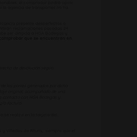
aborables, el comprador podrá optar
si la agencia de transportes no ha
ercancía presente desperfectos o
mitirán reclamaciones pasadas 24
ebe ser dirigida a HGA Bodegas y
 comprobar que se encuentran en
 derecho de devolución según
 de los portes generados por dicha
alaje original, acompañado de una
e en contacto con HGA Bodegas y
y/o factura.
 se realiza en la tarjeta del
 y Viñedos de Altura, siempre que el