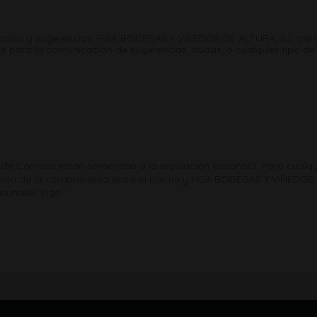
rios y sugerencias. HGA BODEGAS Y VIÑEDOS DE ALTURA, S.L. pone a
nte para la comunicación de sugerencias, dudas, o cualquier tipo de
de Compra están sometidas a la legislación española. Para cualquie
sión de la compraventa entre el cliente y HGA BODEGAS Y VIÑEDOS D
ibunales Vigo.