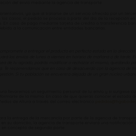
mación del envío mediante la agencia de transporte.
rientativos, ya que al tratarse de un servicio ofrecido por un terc
 los casos, el pedido se procesa a partir del día de la recepción e
. En caso de pago mediante tarjeta de crédito o transferencia banc
debido a la comunicación entre entidades bancarias.
mpromete a entregar el producto en perfecto estado en la dirección 
uará los envíos de lunes a viernes en horario de mañana o de tarde. En
sea de tu agrado, podrás modificar o rechazar el mismo, quedando para
ía. Te recomendamos que en caso de desacuerdo con la agencia de tr
estión. Si tu población se encuentra alejada de un gran núcleo urban
a llevaremos un seguimiento personal de tu envío y si surgiese cu
formarte de la misma. En caso de que quieras conocer el estado d
dos de Altura a través del correo electrónico
pedidos@hgabode
a la entrega de la mercancía por parte de la agencia de transpor
en su domicilio, la agencia de transporte enviará una notificación a
es en concepto de segundo porte.