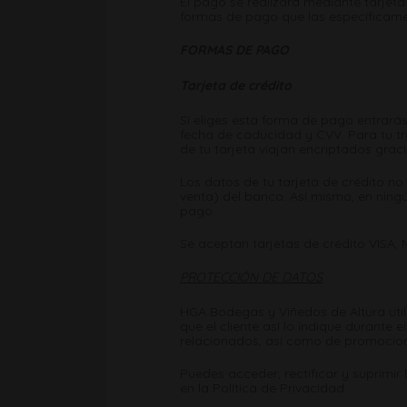
El pago se realizará mediante tarjeta
formas de pago que las específicamen
FORMAS DE PAGO
Tarjeta de crédito
Si eliges esta forma de pago entrarás
fecha de caducidad y CVV. Para tu tr
de tu tarjeta viajan encriptados grac
Los datos de tu tarjeta de crédito n
venta) del banco. Así mismo, en ning
pago.
Se aceptan tarjetas de crédito VISA,
PROTECCIÓN DE DATOS
HGA Bodegas y Viñedos de Altura utili
que el cliente así lo indique durant
relacionados, así como de promocion
Puedes acceder, rectificar y suprimir
en la Política de Privacidad.