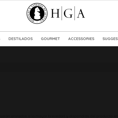
S
DESTILADOS
GOURMET
ACCESSORIES
SUGGES
ias, serán enviados a la mayor brevedad y dispondrás del producto 