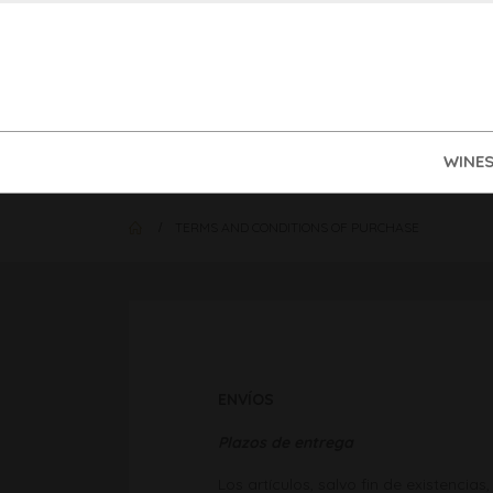
WINE
TERMS AND CONDITIONS OF PURCHASE
ENVÍOS
Plazos de entrega
Los artículos, salvo fin de existenc