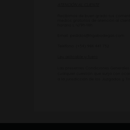
ATENCIÓN AL CLIENTE
Recibimos de buen grado tus comenta
medios gratuitos de atención al clie
horario L-V/9h-18h:
Email: pedidos@hgabodegas.com
Teléfono: (+34) 986 441 732
Ley aplicable y fuero
Las presentes Condiciones Generales 
cualquier cuestión que surja con oca
a la jurisdicción de los Juzgados y Tr