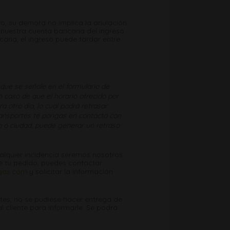
ero, su demora no implica la anulación
n nuestra cuenta bancaria del ingreso
aria, el ingreso puede tardar entre
que se señale en el formulario de
 caso de que el horario ofrecido por
 otro día, lo cual podrá retrasar
ansportes te pongas en contacto con
o o ciudad, puede generar un retraso
alquier incidencia seremos nosotros
e tu pedido, puedes contactar
gas.com
y solicitar la información
tes, no se pudiese hacer entrega de
l cliente para informarle. Se podrá