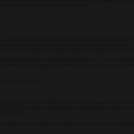
 bancaria o débito (Visa, Visa Electron, MasterCard, Maestro, JCB y
te previstas en las presentes Condiciones.
 en la página web segura de nuestra entidad financiera, donde se te
anquilidad, nuestro banco te garantiza un total anonimato, ya que
ias al servidor seguro SSL proporcionado precisamente por la entid
o quedan registrados en ninguna base de datos sino que van direct
ún momento HGA Bodegas y Viñedos de Altura recibe los datos de tu
 Mastercard y Red 6000.
zará la información facilitada por el Cliente para gestionar y tram
e el proceso de compra, HGA Bodegas y Viñedos de Altura podrá env
es y ofertas.
 los datos, así como ejercer otros derechos, tal y como se explica e