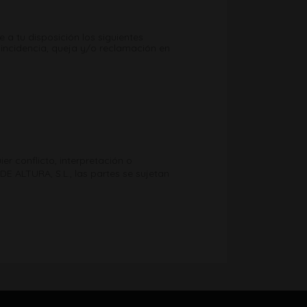
 tu disposición los siguientes
 incidencia, queja y/o reclamación en
r conflicto, interpretación o
E ALTURA, S.L., las partes se sujetan