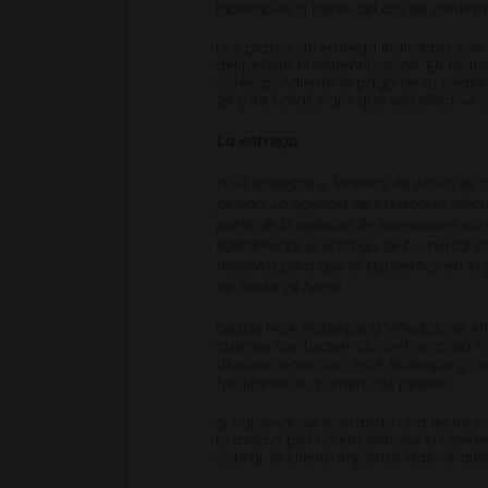
laborables a partir del día de confir
Los plazos de entrega indicados son o
del pedido ni indemnización. En todos
correspondiente al pago de tu pedido
24 y 48 horas para que sea efectivo 
La entrega
HGA Bodegas y Viñedos de Altura se co
pedido. La agencia de transporte efect
parte de la agencia de transportes no 
ligeramente la entrega de tu mercanc
nosotros para que te ayudemos en la g
de hasta 24 horas.
Desde HGA Bodegas y Viñedos de Altur
quienes contactemos contigo para in
directamente con HGA Bodegas y Viñe
facilitando tu número de pedido.
Si habiéndose acordado una fecha par
la misma por no encontrase el cliente 
cobrar al cliente importes adicional