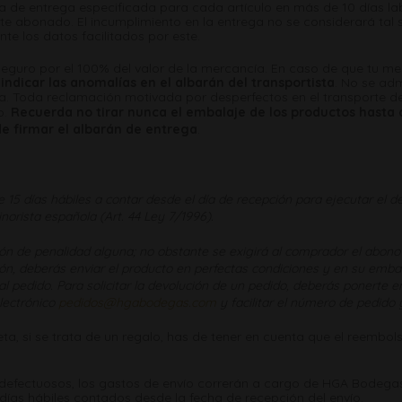
a de entrega especificada para cada artículo en más de 10 días l
orte abonado. El incumplimiento en la entrega no se considerará tal 
te los datos facilitados por este.
seguro por el 100% del valor de la mercancía. En caso de que tu m
ndicar las anomalías en el albarán del transportista
. No se ad
ía. Toda reclamación motivada por desperfectos en el transporte d
o.
Recuerda no tirar nunca el embalaje de los productos hasta
de firmar el albarán de entrega
.
de 15 días hábiles a contar desde el día de recepción para ejecutar el
norista española (Art. 44 Ley 7/1996).
ión de penalidad alguna; no obstante se exigirá al comprador el abono
ión, deberás enviar el producto en perfectas condiciones y en su emb
 al pedido. Para solicitar la devolución de un pedido, deberás ponert
electrónico
pedidos@hgabodegas.com
y facilitar el número de pedido 
a, si se trata de un regalo, has de tener en cuenta que el reembolso
defectuosos, los gastos de envío correrán a cargo de HGA Bodegas
 días hábiles contados desde la fecha de recepción del envío.