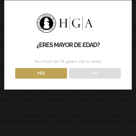
ra, la agencia retirará la mercancía siempre tal como fue entregada. S
por su cuenta la mercancía para que igualmente llegue protegida a de
ne que el producto enviado no presenta anomalías o deficiencias 
ado a hacer frente a los gastos de transporte y manipulación origin
¿ERES MAYOR DE EDAD?
You must be
18
years old to enter.
se indica en cada momento en la Tienda.
YES
NO
os los precios incluyen el Impuesto de Valor Añadido (I.V.A.).
ctos no incluyen los gastos de transporte, embalaje y seguro.
icará el/los producto/s adquirido/s y su precio total (incluyendo 
icados en cualquier momento sin previo aviso. Dicho cambio será 
página web de la Tienda. En todo caso, serán válidos aquellos coste