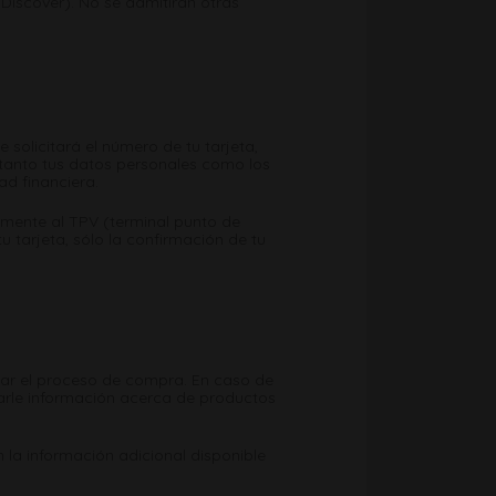
 Discover). No se admitirán otras
 solicitará el número de tu tarjeta,
 tanto tus datos personales como los
ad financiera.
amente al TPV (terminal punto de
 tarjeta, sólo la confirmación de tu
itar el proceso de compra. En caso de
iarle información acerca de productos
n la información adicional disponible