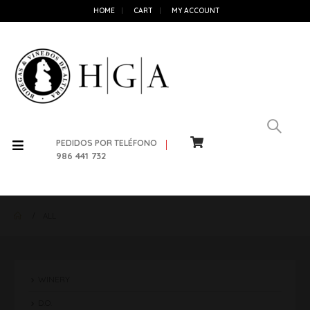
HOME
CART
MY ACCOUNT
PEDIDOS POR TELÉFONO
986 441 732
ALL
WINERY
D.O.