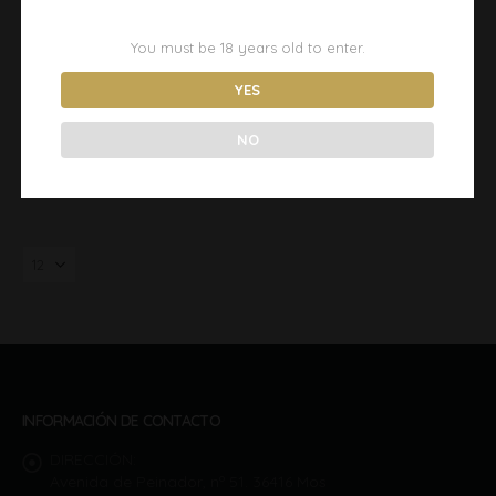
You must be
18
years old to enter.
REGINA VIARUM ROSAE
ACEITE OLIVO DE ALTOS
13,00
€
–
36,00
€
14,30
€
YES
SELECT OPTIONS
READ MORE
NO
INFORMACIÓN DE CONTACTO
DIRECCIÓN:
Avenida de Peinador, nº 51. 36416 Mos