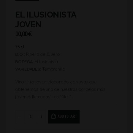
EL ILUSIONISTA
JOVEN
10,00
€
75 cl
D.O.:
Ribera del Duero
BODEGA:
El Ilusionista
VARIEDADES:
Tempranillo
Vino tinto joven elaborado con uvas que
obtenemos de una de nuestras parcelas más
jóvenes llamadas”Los Miles”.
ADD TO CART