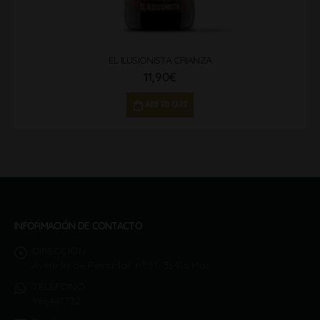
EL ILUSIONISTA CRIANZA
11,90
€
ADD TO CART
INFORMACIÓN DE CONTACTO
DIRECCIÓN:
Avenida de Peinador, nº 51. 36416 Mos
TELÉFONO:
986441732