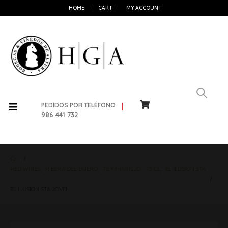
HOME
CART
MY ACCOUNT
PEDIDOS POR TELÉFONO
986 441 732
RED WINES
,
RIBERA DEL DUERO
,
TEMPRANILLO
,
75 CL
,
EL ILUSIONISTA
EL ILUSIONISTA JOVEN