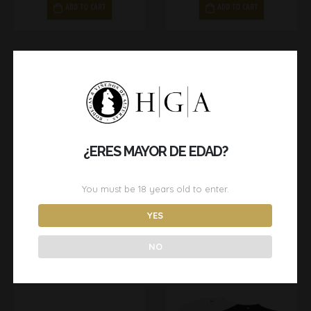
ADD TO CART
ADD TO CART
¿ERES MAYOR DE EDAD?
You must be
18
years old to enter.
BOLSA DE TELA
MANGA ENFRIADORA
8,50
€
8,50
€
YES
SELECT OPTIONS
ADD TO CART
NO