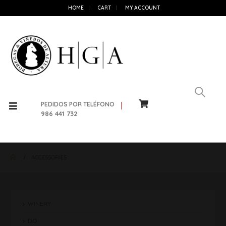
HOME
CART
MY ACCOUNT
PEDIDOS POR TELÉFONO
986 441 732
ACCESSORIES
WINERY
D.O.