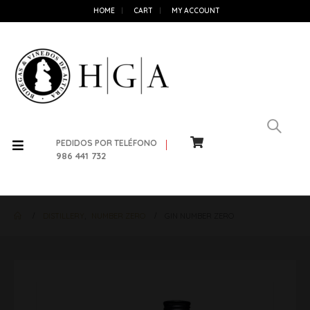
HOME
CART
MY ACCOUNT
PEDIDOS POR TELÉFONO
986 441 732
DISTILLERY
,
NUMBER ZERO
GIN NUMBER ZERO