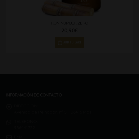
RON NUMBER ZERO
20,90
€
ADD TO CART
INFORMACIÓN DE CONTACTO
DIRECCIÓN:
Avenida de Peinador, nº 51. 36416 Mos
TELÉFONO:
986441732
EMAIL: