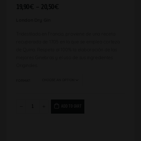
19,90
€
–
20,50
€
London Dry Gin
Tridestilada en Francia, proviene de una receta
recuperada de 1705 en la que se emplea corteza
de Quina. Respeta al 100% la elaboración de las
mejores Ginebras y el uso de sus ingredientes
Originales.
FORMAT
ADD TO CART