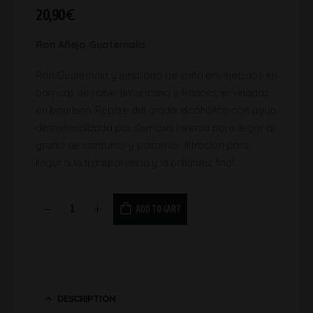
20,90
€
Ron Añejo Guatemala
Ron Guatemala y destilado de caña envejecidos en
barricas de roble americano y francés, envinadas
en bourbon. Rebaje del grado alcohólico con agua
desmineralizada por ósmosis inversa para llegar al
grado de consumo y posterior filtración para
llegar a la transparencia y la brillantez final.
ADD TO CART
DESCRIPTION