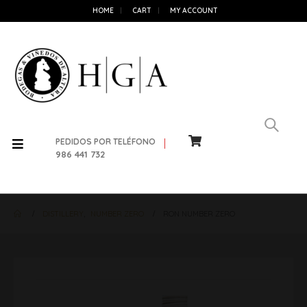
HOME
CART
MY ACCOUNT
PEDIDOS POR TELÉFONO
986 441 732
DISTILLERY
,
NUMBER ZERO
RON NUMBER ZERO