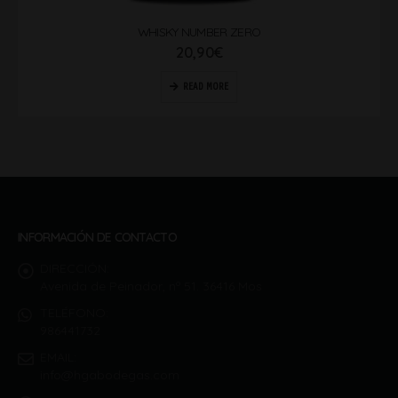
WHISKY NUMBER ZERO
20,90
€
READ MORE
INFORMACIÓN DE CONTACTO
DIRECCIÓN:
Avenida de Peinador, nº 51. 36416 Mos
TELÉFONO:
986441732
EMAIL:
info@hgabodegas.com