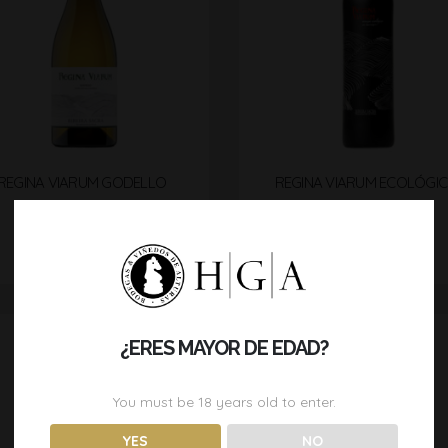
REGINA VIARUM GODELLO
REGINA VIARUM ECOLÓGI
12,00
€
–
22,50
€
18,50
€
–
42,00
€
SELECT OPTIONS
SELECT OPTIONS
¿ERES MAYOR DE EDAD?
You must be
18
years old to enter.
YES
NO