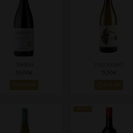
ORIGEN II
TOLLODOURO
39,00
€
13,50
€
ADD TO CART
ADD TO CART
OFERTA