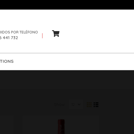
DIDOS POR TELÉFONO
6 441 732
TIONS
Show: