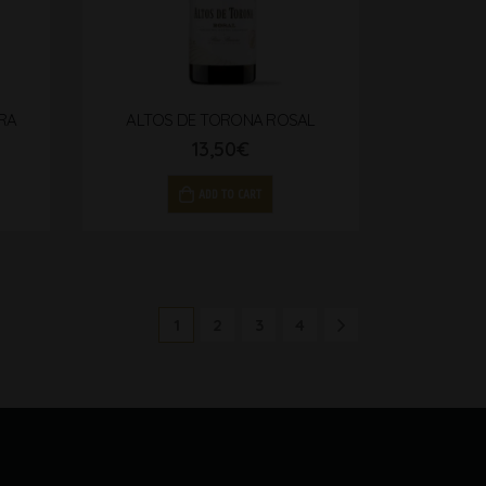
RA
ALTOS DE TORONA ROSAL
13,50
€
ADD TO CART
1
2
3
4