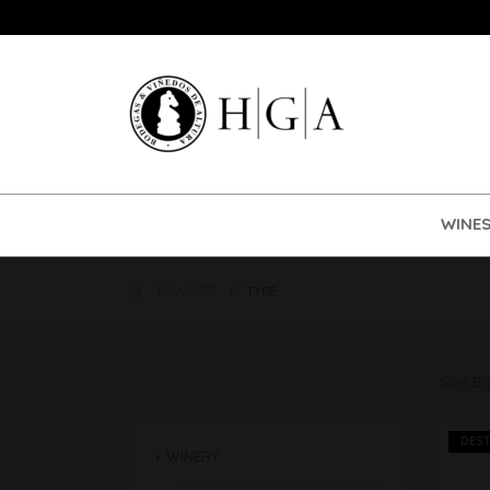
WINE
WINES
TYPE
Sort By
DES
WINERY