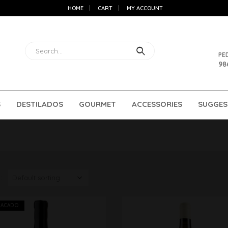
HOME
CART
MY ACCOUNT
PE
98
S
DESTILADOS
GOURMET
ACCESSORIES
SUGGES
:
TACADO