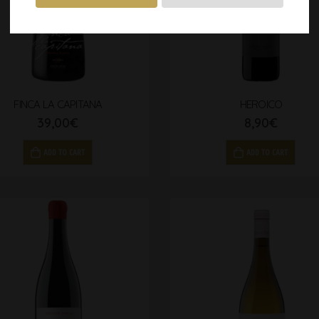
FINCA LA CAPITANA
HEROICO
39,00
€
8,90
€
ADD TO CART
ADD TO CART