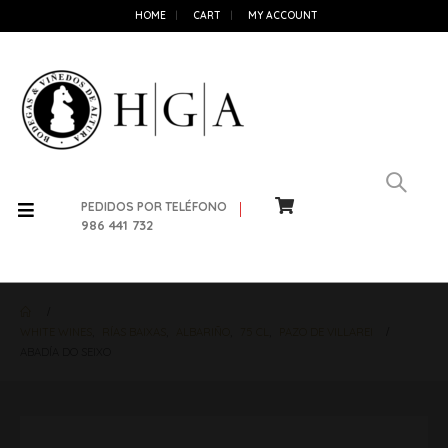
HOME
CART
MY ACCOUNT
PEDIDOS POR TELÉFONO
986 441 732
WHITE WINES
,
RÍAS BAIXAS
,
ALBARIÑO
,
75 CL
,
PAZO DE VILLAREI
ABADÍA DO SEIXO