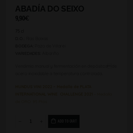
ABADÍA DO SEIXO
9,90
€
75 cl
D.O.:
Rías Baixas
BODEGA:
Pazo de Villarei
VARIEDADES:
Albariño
Vendimia manual y fermentación en depósitosde
acero inoxidable a temperatura controlada.
MUNDUS VINI 2022 – Medalla de PLATA
INTERNATIONAL WINE CHALLENGE 2021
– Medalla
de ORO. 95 Ptos.
ADD TO CART