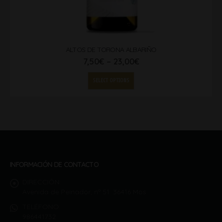
ALTOS DE TORONA ALBARIÑO
7,50
€
–
23,00
€
SELECT OPTIONS
INFORMACIÓN DE CONTACTO
DIRECCIÓN:
Avenida de Peinador, nº 51. 36416 Mos
TELÉFONO:
986441732