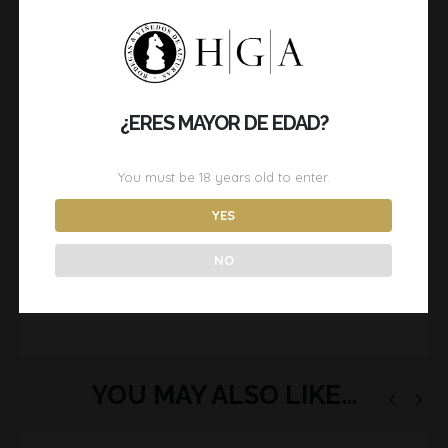
VISTA:
Limpio y brillante, con color amarillo pajizo
con destellos verdosos.
NARIZ:
Intensidad alta y completa, con notas a
¿ERES MAYOR DE EDAD?
fruta y flores blancas.
BOCA:
De gran intensidad y elegancia, flores
You must be
18
years old to enter.
blancas. Frescura.
YES
GASTRONOMÍA:
Todo tipo de pescado, marisco,
NO
sushi.
DESCARGAR FICHA DE CATA
YOU MAY ALSO LIKE…