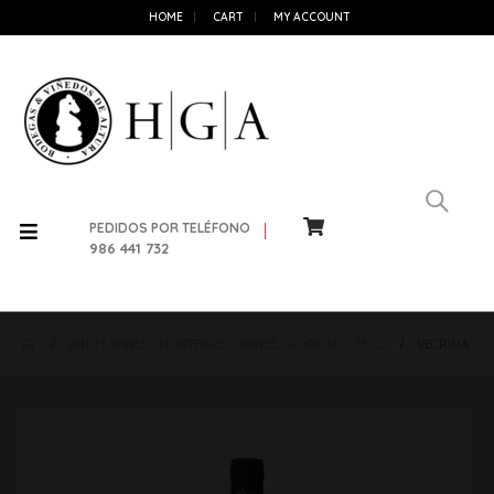
HOME
CART
MY ACCOUNT
PEDIDOS POR TELÉFONO
986 441 732
WHITE WINES
,
MONTERREI
,
WINES
,
GODELLO
,
75 CL
VECRIMA