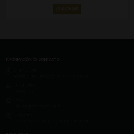
ADD TO CART
INFORMACIÓN DE CONTACTO
DIRECCIÓN:
Avenida de Peinador, nº 51. 36416 Mos
TELÉFONO:
986441732
EMAIL:
info@hgabodegas.com
HORARIO:
L-V De 9:00 - 14:00 H / 16:00 - 19:00 H