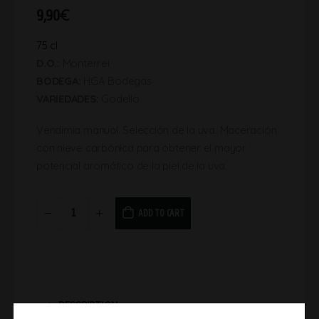
9,90
€
75 cl
D.O.:
Monterrei
BODEGA:
HGA Bodegas
VARIEDADES:
Godello
Vendimia manual. Selección de la uva. Maceración
con nieve carbónica para obtener el mayor
potencial aromático de la piel de la uva.
ADD TO CART
DESCRIPTION