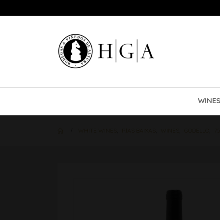
WINE
WHITE WINES
,
RÍAS BAIXAS
,
WINES
,
GODELLO
,
75