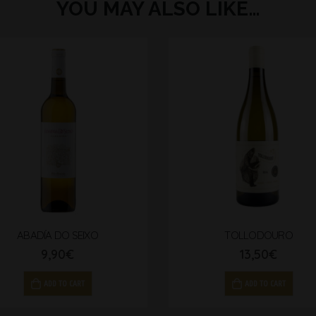
YOU MAY ALSO LIKE…
ABADÍA DO SEIXO
TOLLODOURO
9,90
€
13,50
€
ADD TO CART
ADD TO CART