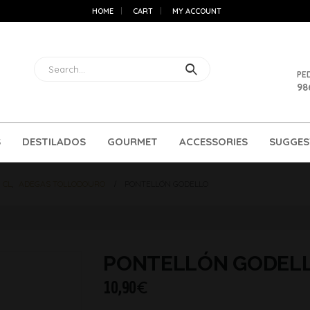
HOME
CART
MY ACCOUNT
PE
98
S
DESTILADOS
GOURMET
ACCESSORIES
SUGGES
 CL
,
ADEGAS TOLLODOURO
PONTELLÓN GODELLO
PONTELLÓN GODEL
10,90
€