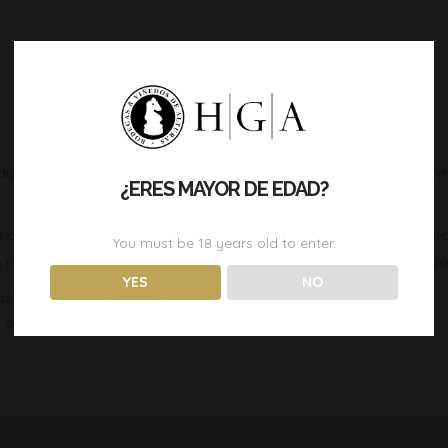
ura, como nectarina y pera, con delicados toques tropicales de m
¿ERES MAYOR DE EDAD?
dez bien integrada que aporta un equilibrio perfecto y frescura.
You must be
18
years old to enter.
notas de frutos secos. Su final es largo y persistente, marcado po
YES
NO
s secos, raviolis
o de setas.