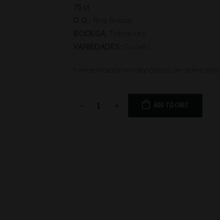
75 cl
D.O.:
Rías Baixas
BODEGA:
Tollodouro
VARIEDADES:
Godello
Fermentación en depósitos de acero inoxid
ADD TO CART