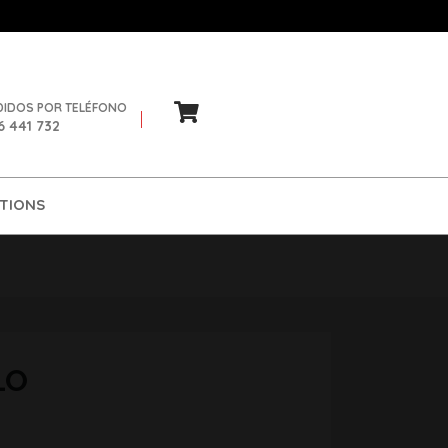
DIDOS POR TELÉFONO
6 441 732
TIONS
LO