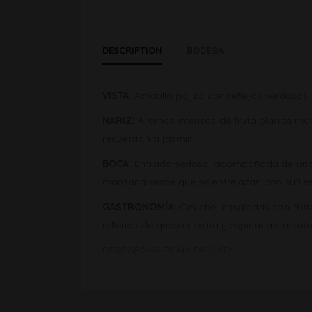
DESCRIPTION
BODEGA
VISTA:
Amarillo pajizo con reflejos verdosos.
NARIZ:
Aromas intensos de fruta blanca mad
recuerdan a jazmín.
BOCA:
Entrada sedosa, acompañada de una aci
manzana verde que se entrelazan con sutiles 
GASTRONOMÍA:
Ceviche, ensaladas con fruto
rellenos de queso ricotta y espinacas, risott
DESCARGAR FICHA DE CATA