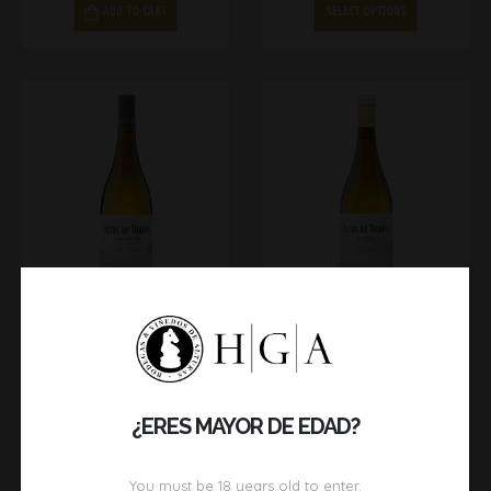
ADD TO CART
SELECT OPTIONS
ALTOS DE TORONA GODELLO
ALTOS DE TORONA CAÍÑO
12,90
€
17,00
€
ADD TO CART
ADD TO CART
¿ERES MAYOR DE EDAD?
You must be
18
years old to enter.