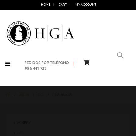
HOME
CART
MY ACCOUNT
PEDIDOS POR TELÉFONO
986 441 732
WINES
D.O.
RÍAS BAIXAS
WINERY
D.O.