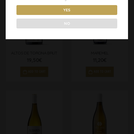
YES
NO
ALTOS DE TORONA BRUT
MAREMEL
19,50
€
11,20
€
ADD TO CART
ADD TO CART