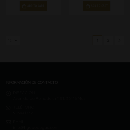
ADD TO CART
ADD TO CART
1
2
INFORMACIÓN DE CONTACTO
DIRECCIÓN:
Avenida de Peinador, nº 51. 36416 Mos
TELÉFONO:
986441732
EMAIL:
info@hgabodegas.com