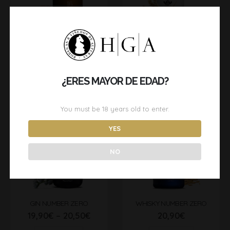
RON NUMBER ZERO
VODKA NUMBER ZERO
20,90
€
19,90
€
ADD TO CART
ADD TO CART
¿ERES MAYOR DE EDAD?
You must be
18
years old to enter.
YES
OUT OF STOCK
OUT OF STOCK
NO
GIN NUMBER ZERO
WHISKY NUMBER ZERO
19,90
€
–
20,50
€
20,90
€