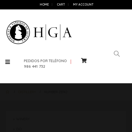
HOME
CART
MY ACCOUNT
PEDIDOS POR TELÉFONO
986 441 732
DISTILLERY
NUMBER ZERO
WINERY
D.O.