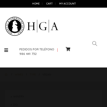
HOME
CART
MY ACCOUNT
PEDIDOS POR TELÉFONO
986 441 732
WINES
TYPE
VEGAN
WINERY
D.O.