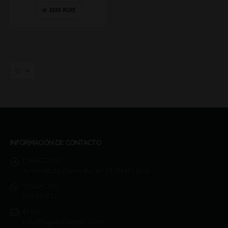
READ MORE
INFORMACIÓN DE CONTACTO
DIRECCIÓN:
Avenida de Peinador, nº 51. 36416 Mos
TELÉFONO:
986441732
EMAIL:
info@hgabodegas.com