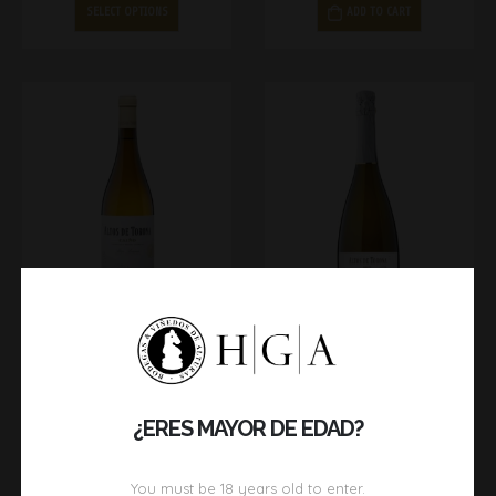
SELECT OPTIONS
ADD TO CART
ALTOS DE TORONA CAÍÑO
ALTOS DE TORONA BRUT
17,00
€
19,50
€
ADD TO CART
ADD TO CART
¿ERES MAYOR DE EDAD?
You must be
18
years old to enter.