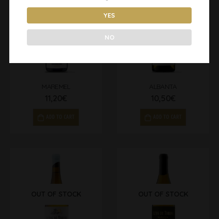
YES
NO
MAREMEL
ALBANTA
11,20
€
10,50
€
ADD TO CART
ADD TO CART
OUT OF STOCK
OUT OF STOCK