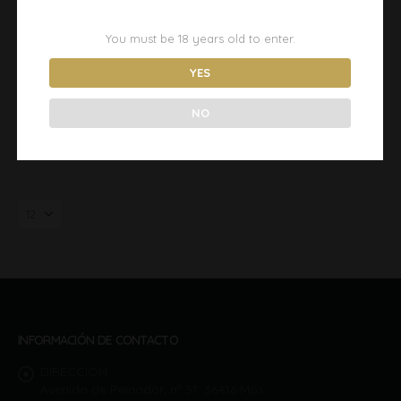
You must be
18
years old to enter.
EN LA CUERDA FLOJA
12,00
€
YES
ADD TO CART
NO
INFORMACIÓN DE CONTACTO
DIRECCIÓN:
Avenida de Peinador, nº 51. 36416 Mos