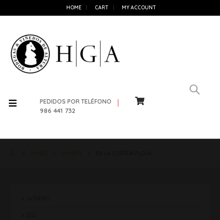
HOME
CART
MY ACCOUNT
PEDIDOS POR TELÉFONO
986 441 732
WINES
WINERY
EN LA CUERDA FLOJA
WINERY
D.O.