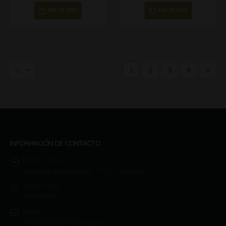
ADD TO CART
ADD TO CART
1
2
3
4
INFORMACIÓN DE CONTACTO
DIRECCIÓN:
Avenida de Peinador, nº 51. 36416 Mos
TELÉFONO:
986441732
EMAIL:
info@hgabodegas.com