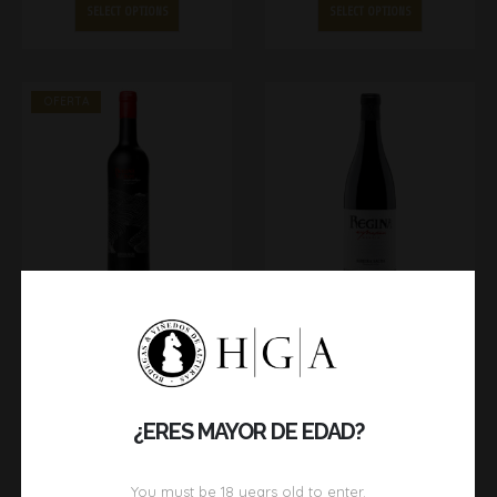
SELECT OPTIONS
SELECT OPTIONS
OFERTA
REGINA VIARUM ECOLÓGICO
REGINA EXPRESIÓN
18,50
€
–
42,00
€
17,00
€
–
31,00
€
SELECT OPTIONS
SELECT OPTIONS
¿ERES MAYOR DE EDAD?
You must be
18
years old to enter.