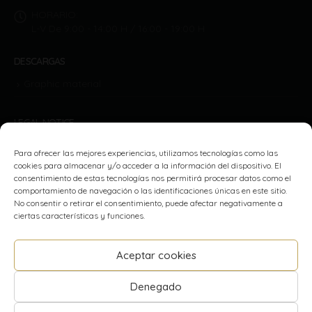
HORARIO:
L-V De 9:00 - 14:00 H / 16:00 - 19:00 H
DESCARGAS
Graphic material
LEGAL NOTICE
Policy privacy
Para ofrecer las mejores experiencias, utilizamos tecnologías como las
cookies para almacenar y/o acceder a la información del dispositivo. El
Cookies policy (UE)
consentimiento de estas tecnologías nos permitirá procesar datos como el
comportamiento de navegación o las identificaciones únicas en este sitio.
Terms and conditions of purchase
No consentir o retirar el consentimiento, puede afectar negativamente a
ciertas características y funciones.
Aceptar cookies
Denegado
© Copyright 2021. All Rights Reserved.