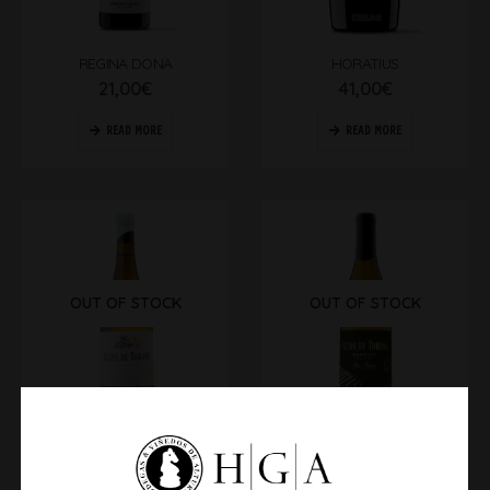
REGINA DONA
HORATIUS
21,00
€
41,00
€
READ MORE
READ MORE
OUT OF STOCK
OUT OF STOCK
ALTOS DE TORONA ECOLÓGICO
ALTOS DE TORONA BARRICA
14,50
€
23,00
€