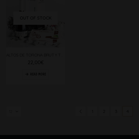
OUT OF STOCK
ALTOS DE TORONA BRUT Y TURRÓN DE ALBARIÑO
22,00
€
READ MORE
1
2
3
4