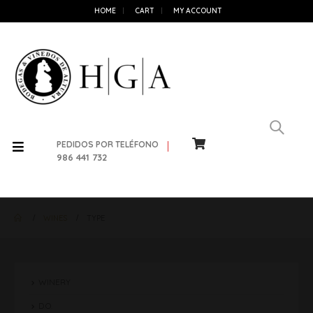
HOME
CART
MY ACCOUNT
PEDIDOS POR TELÉFONO
986 441 732
WINES
TYPE
WINERY
D.O.