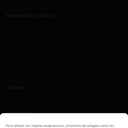
INFORMACIÓN DE CONTACTO
DIRECCIÓN:
Avenida de Peinador, nº 51. 36416 Mos
TELÉFONO:
986441732
EMAIL:
info@hgabodegas.com
HORARIO:
L-V De 9:00 - 14:00 H / 16:00 - 19:00 H
DESCARGAS
Graphic material
LEGAL NOTICE
Policy privacy
Para ofrecer las mejores experiencias, utilizamos tecnologías como las