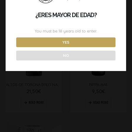
READ MORE
READ MORE
¿ERES MAYOR DE EDAD?
You must be
18
years old to enter.
YES
OUT OF STOCK
OUT OF STOCK
NO
ALTOS DE TORONA BRUT NATURE
RIPPA AVIE
21,50
€
9,50
€
READ MORE
READ MORE