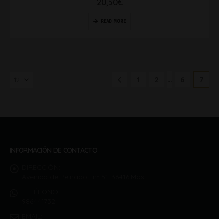
20,50
€
READ MORE
…
1
2
6
7
INFORMACIÓN DE CONTACTO
DIRECCIÓN:
Avenida de Peinador, nº 51. 36416 Mos
TELÉFONO:
986441732
EMAIL: