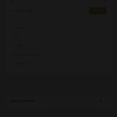
Price:
0€
—
50€
FILTER
Min
Max
price
price
WINERY
D.O.
TYPE
GRAPE VARIETIES
FORMATS