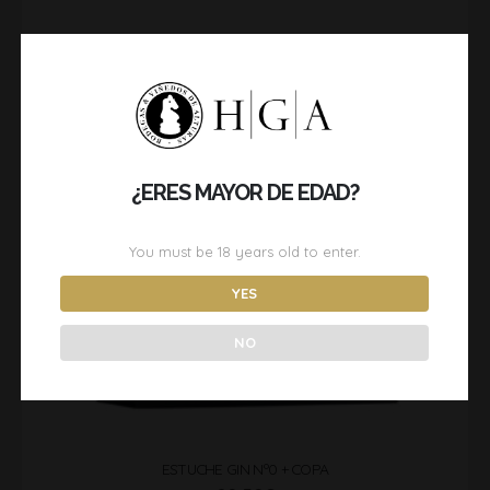
¿ERES MAYOR DE EDAD?
OUT OF STOCK
You must be
18
years old to enter.
YES
NO
ESTUCHE GIN Nº0 + COPA