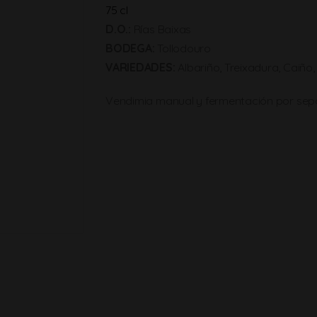
75 cl
D.O.:
Rías Baixas
BODEGA:
Tollodouro
VARIEDADES:
Albariño, Treixadura, Caiño
Vendimia manual y fermentación por separ