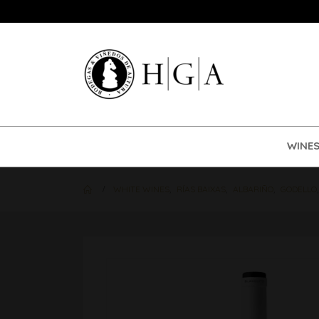
WINE
WHITE WINES
,
RÍAS BAIXAS
,
ALBARIÑO
,
GODELLO